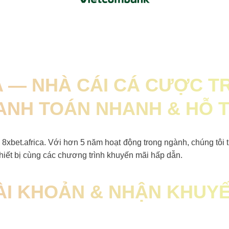
A — NHÀ CÁI CÁ CƯỢC T
HANH TOÁN NHANH & HỖ T
bet.africa. Với hơn 5 năm hoạt động trong ngành, chúng tôi 
hiết bị cùng các chương trình khuyến mãi hấp dẫn.
ÀI KHOẢN & NHẬN KHUYẾ