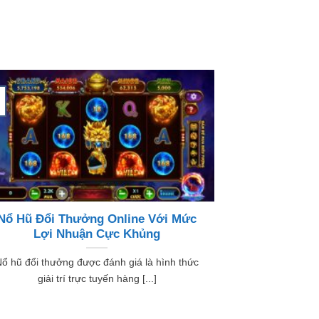
16
Th8
Nổ Hũ Đổi Thưởng Online Với Mức
Link 8X BE
Lợi Nhuận Cực Khủng
Nhà C
ổ hũ đổi thưởng được đánh giá là hình thức
Link 8X BET ch
giải trí trực tuyến hàng [...]
truy cậ