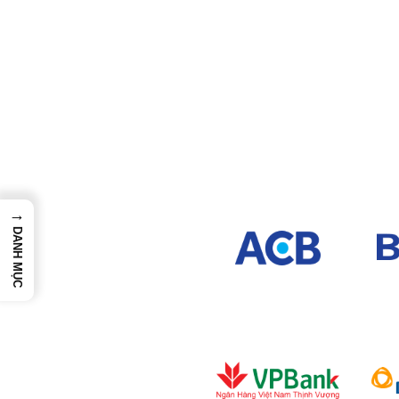
→
DANH MỤC