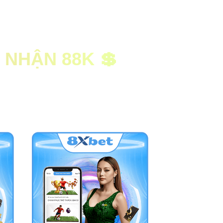
 NHẬN 88K 💲