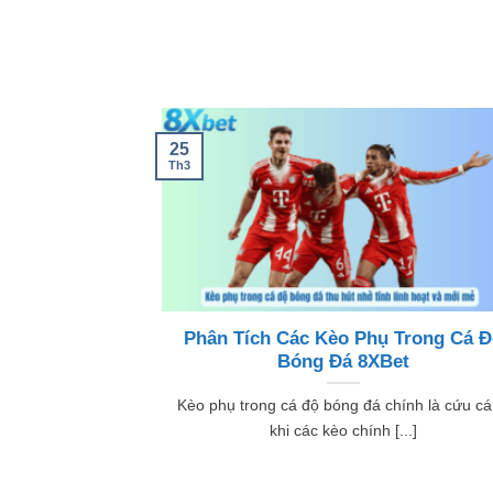
25
Th3
Phân Tích Các Kèo Phụ Trong Cá 
Bóng Đá 8XBet
Kèo phụ trong cá độ bóng đá chính là cứu c
khi các kèo chính [...]