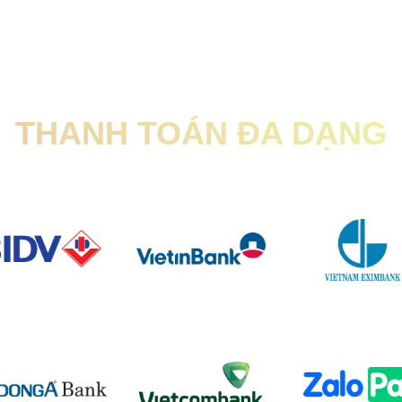
THANH TOÁN ĐA DẠNG