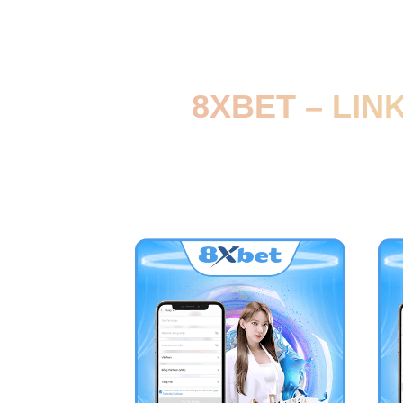
8XBET – LIN