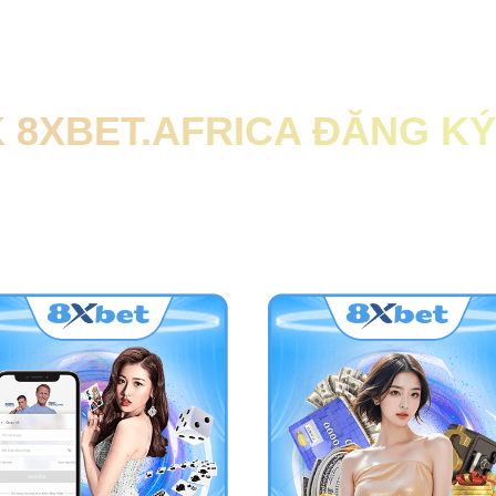
K 8XBET.AFRICA ĐĂNG KÝ