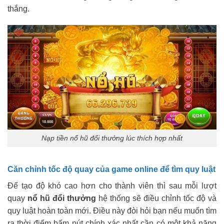
thắng.
Nạp tiền nổ hũ đổi thưởng lúc thích hợp nhất
Căn chỉnh tốc độ quay của game online để tìm quy luật
Để tạo độ khó cao hơn cho thành viên thì sau mỗi lượt
quay
nổ hũ đổi thưởng
hệ thống sẽ điều chỉnh tốc độ và
quy luật hoàn toàn mới. Điều này đòi hỏi bạn nếu muốn tìm
ra thời điểm bấm nút chính xác nhất cần có một khả năng