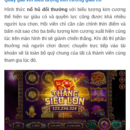
Hình thức
nổ hũ đổi thưởng
với biểu tượng kim cương
thể hiện sự giàu có và quyền lực cũng được khá nhiều
người lựa chọn. Hội viên chỉ cần căn chỉnh thời điểm và
bấm nút sao cho ba biểu tượng kim cương xuất hiện cùng
lúc trên màn hình thì sẽ giành chiến thắng. Khi đó thì phần
thưởng mà người chơi được chuyển trực tiếp vào tài
khoản sẽ là toàn bộ quỹ chung của tất cả thành viên cùng
tham gia lúc đó.